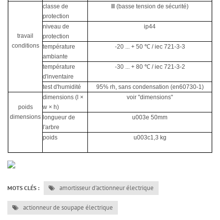
classe de
Ⅲ (basse tension de sécurité)
protection
niveau de
ip44
travail
protection
conditions
température
-20 ... + 50 ℃ / iec 721-3-3
ambiante
température
-30 ... + 80 ℃ / iec 721-3-2
d'inventaire
test d'humidité
95% rh, sans condensation (en60730-1)
dimensions (l ×
voir "dimensions"
poids
w × h)
dimensions
longueur de
u003e 50mm
l'arbre
poids
u003c1,3 kg
amortisseur d'actionneur électrique
MOTS CLÉS :
actionneur de soupape électrique