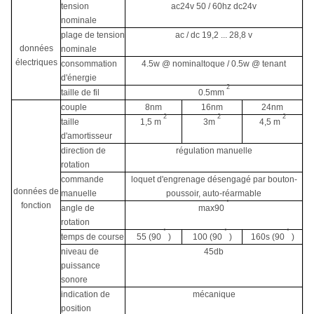
tension
ac24v 50 / 60hz dc24v
nominale
plage de tension
ac / dc 19,2 ... 28,8 v
données
nominale
électriques
consommation
4.5w @ nominaltoque / 0.5w @ tenant
d'énergie
2
taille de fil
0.5mm
couple
8nm
16nm
24nm
2
2
2
taille
1,5 m
3m
4,5 m
d'amortisseur
direction de
régulation manuelle
rotation
commande
loquet d'engrenage désengagé par bouton-
données de
manuelle
poussoir, auto-réarmable
°
fonction
angle de
max90
rotation
°
°
°
temps de course
55 (90
)
100 (90
)
160s (90
)
niveau de
45db
puissance
sonore
indication de
mécanique
position