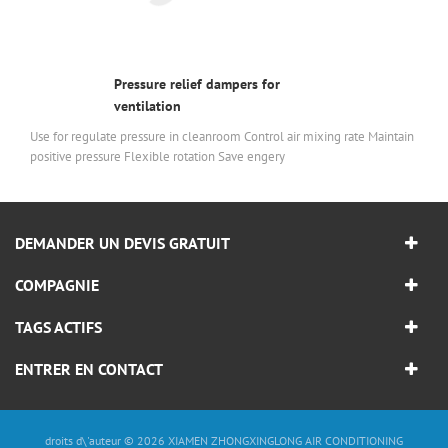
Pressure relief dampers for
ventilation
Use for regulate pressure in cleanroom Control air mixing rate Maintain
positive pressure Flexible rotation Save engery
DEMANDER UN DEVIS GRATUIT
COMPAGNIE
TAGS ACTIFS
ENTRER EN CONTACT
droits d\'auteur © 2026 XIAMEN ZHONGXINGLONG AIR CONDITIONING