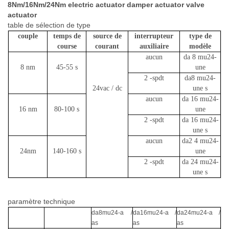
8Nm/16Nm/24Nm electric actuator damper actuator valve
actuator
table de sélection de type
couple
temps de
source de
interrupteur
type de
course
courant
auxiliaire
modèle
aucun
da
8
mu24-
8
nm
45-55
s
une
2
-spdt
da8
mu24-
24vac / dc
une
s
aucun
da
16
mu24-
16
nm
80-100
s
une
2
-spdt
da
16
mu24-
une
s
aucun
da2
4
mu24-
24nm
140-160
s
une
2
-spdt
da
24
mu24-
une
s
paramètre technique
da8mu24-a /
da16mu24-a /
da24mu24-a /
as
as
as